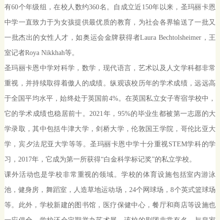
有
60
个年级组，在校人数约
360
名。自成立近
150
年以来，圣玛丽卡恩
中学一直致力于为女孩提供最优质的教育，为社会各界输送了一批又
一批杰出的女性人才，如奥运会金牌获得者
Laura Bechtolsheimer
，王
室记者
Roya Nikkhah
等。
圣玛丽卡恩中学对科学，数学，现代语言，艺术以及人文学科都非常
重视，并持续取得着傲人的成绩。纵观该校历年的学术成绩，远远高
于全国平均水平，始终处于英国前
4%
。在英国私立女子寄宿学校中，
它的学术成绩也稳居前十。
2021
年，
95%
的毕业生都被第一志愿的大
学录取，其中包括牛津大学，剑桥大学，伦敦国王学院，哥伦比亚大
学，宾夕法尼亚大学等等。圣玛丽卡恩中学十分重视
STEM
学科的学
习，
2017
年，它成为第一所获得“白金科学标记奖”的私立学校。
课外活动也是学校非常重视的领域。学校的体育设施包括室内游泳
池，健身房，舞蹈室，人造草地运动场，
24
个网球场，
8
个英式篮球场
等。此外，学校新建的图书馆，医疗保健中心，餐厅和商店等设施也